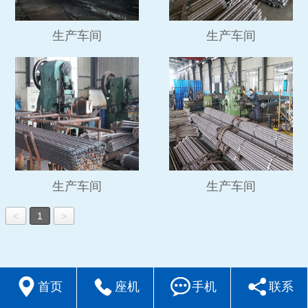
生产车间
生产车间
生产车间
生产车间
<
1
>
'




首页
座机
手机
联系